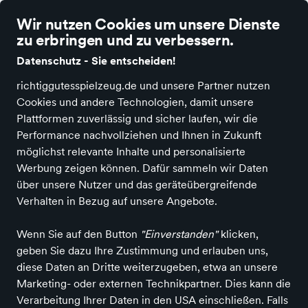
richtig gutes Spielzeug
Wir nutzen Cookies um unsere Dienste
zu erbringen und zu verbessern.
Datenschutz - Sie entscheiden!
richtiggutesspielzeug.de und unsere Partner nutzen
Cookies und andere Technologien, damit unsere
Alle Kategorien
Neuheiten
Angebote
Spielen & Basteln
Spiele
Plattformen zuverlässig und sicher laufen, wir die
Performance nachvollziehen und Ihnen in Zukunft
möglichst relevante Inhalte und personalisierte
Bauer Headu Spiele
Werbung zeigen können. Dafür sammeln wir Daten
über unsere Nutzer und das geräteübergreifende
Verhalten in Bezug auf unsere Angebote.
Alle Produkte
Wenn Sie auf den Button
"Einverstanden"
klicken,
geben Sie dazu Ihre Zustimmung und erlauben uns,
diese Daten an Dritte weiterzugeben, etwa an unsere
ALLE FILTER
Marketing- oder externen Technikpartner. Dies kann die
Verarbeitung Ihrer Daten in den USA einschließen. Falls