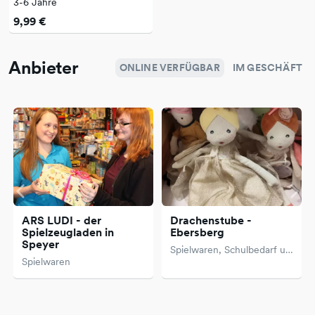
3-6 Jahre
9,99 €
Anbieter
ONLINE VERFÜGBAR
IM GESCHÄFT
ARS LUDI - der
Drachenstube -
Spielzeugladen in
Ebersberg
Speyer
Spielwaren, Schulbedarf und Ranzenberatung
Spielwaren