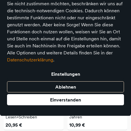
Sie nicht zustimmen möchten, beschränken wir uns auf
Suchbegriff
Mindestalter
Angebote
die technisch-notwendigen Cookies. Dadurch können
bestimmte Funktionen nicht oder nur eingeschränkt
genutzt werden. Aber keine Sorge! Wenn Sie diese
21 Produkte
Funktionen doch nutzen wollen, weisen wir Sie an Ort
und Stelle noch einmal auf die Einstellungen hin, damit
Sie auch im Nachhinein Ihre Freigabe erteilen können.
Alle Optionen und weitere Details finden Sie in der
Datenschutzerklärung
.
Einstellungen
Ablehnen
Einverstanden
Headu
Headu
HEADU Bildkarten
HEADU Zahlenpuzzle 3-6
Lesen+Schreiben
Jahren
20,95 €
10,99 €