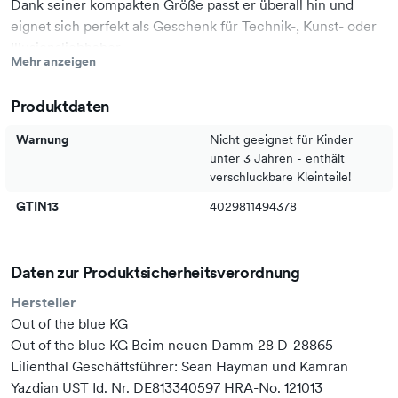
Dank seiner kompakten Größe passt er überall hin und
eignet sich perfekt als Geschenk für Technik-, Kunst- oder
Illusionsliebhaber.
Mehr anzeigen
Details:
Produktdaten
Farblich sortiert Preis pro Stück
Keine Auswahl möglich bei Bestellung möglich.
Warnung
Nicht geeignet für Kinder
unter 3 Jahren - enthält
Faszinierender Kegel mit optischen 3D-Effekten
verschluckbare Kleinteile!
GTIN13
4029811494378
Erzeugt verblüffende Illusionen beim Drehen
Dekorativ & unterhaltsam
Daten zur Produktsicherheitsverordnung
Hersteller
Out of the blue KG
Material: stabiler Kunststoff
Out of the blue KG Beim neuen Damm 28 D-28865
Lilienthal Geschäftsführer: Sean Hayman und Kamran
Yazdian UST Id. Nr. DE813340597 HRA-No. 121013