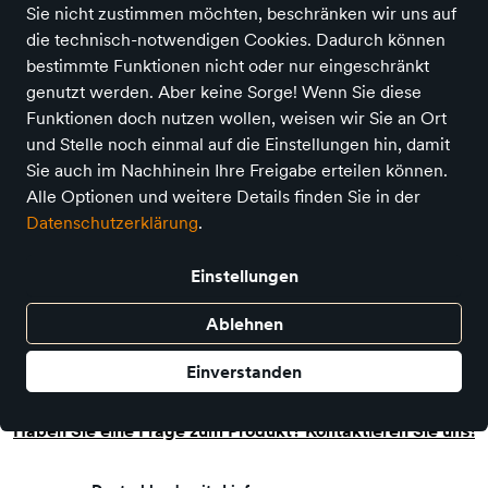
Sie nicht zustimmen möchten, beschränken wir uns auf
die technisch-notwendigen Cookies. Dadurch können
Out of the blue
bestimmte Funktionen nicht oder nur eingeschränkt
Out of the Blue - 3D-Illusionskegel
genutzt werden. Aber keine Sorge! Wenn Sie diese
Funktionen doch nutzen wollen, weisen wir Sie an Ort
Preis
2,99 €
inkl. MwSt.,
zzgl. Versandkosten
und Stelle noch einmal auf die Einstellungen hin, damit
Sie auch im Nachhinein Ihre Freigabe erteilen können.
Verkauf durch
Urmel ....richtig gutes Spielzeug -
Alle Optionen und weitere Details finden Sie in der
Mannheim
Datenschutzerklärung
.
1 Angebot eines anderen Anbieters
Einstellungen
Ablehnen
In den Warenkorb
Einverstanden
Auf Lager - sofort versandfertig!
Haben Sie eine Frage zum Produkt? Kontaktieren Sie uns!