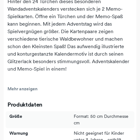
Hinter den 24 Türchen dieses besonderen
Wandadventskalenders verstecken sich je 2 Memo-
Spielkarten. Öffne ein Türchen und der Memo-Spaß
kann beginnen. Mit jedem Adventstag wird das
Spielvergnügen größer. Die Kartenpaare zeigen
verschiedene tierische Waldbewohner und machen
schon den Kleinsten Spaß! Das aufwendig illustrierte
und konturgestanzte Kalendermotiv ist durch seinen
Glitzerlack besonders stimmungsvoll. Adventskalender
und Memo-Spiel in einem!
Mehr anzeigen
ab 2 Jahre
Seiten: 1
Produktdaten
Format: 50 cm Durchmesse cm
Ausstattung: konturgestanzt / irisierender Glitter / mit
Größe
Format: 50 cm Durchmesse
Schleife / 24 Türchen / 2 x 24 Memo-Spielkarten: 4,5 x
cm
4,5 cm in den Türchen / Ø 50 cm
Warnung
Nicht geeignet für Kinder
unter 3 Jahren - enthält