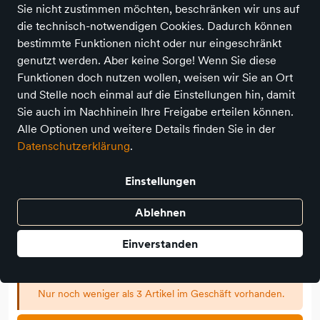
Sie nicht zustimmen möchten, beschränken wir uns auf
die technisch-notwendigen Cookies. Dadurch können
bestimmte Funktionen nicht oder nur eingeschränkt
genutzt werden. Aber keine Sorge! Wenn Sie diese
Funktionen doch nutzen wollen, weisen wir Sie an Ort
und Stelle noch einmal auf die Einstellungen hin, damit
Sie auch im Nachhinein Ihre Freigabe erteilen können.
Alle Optionen und weitere Details finden Sie in der
Datenschutzerklärung
.
Memo-Adventskalender
Winterwald
Einstellungen
Preis
18,00 €
inkl. MwSt.,
zzgl. Versandkosten
Ablehnen
Verkauf durch
Kaskade - Flensburg
Einverstanden
1 Angebot eines anderen Anbieters
Nur noch weniger als 3 Artikel im Geschäft vorhanden.