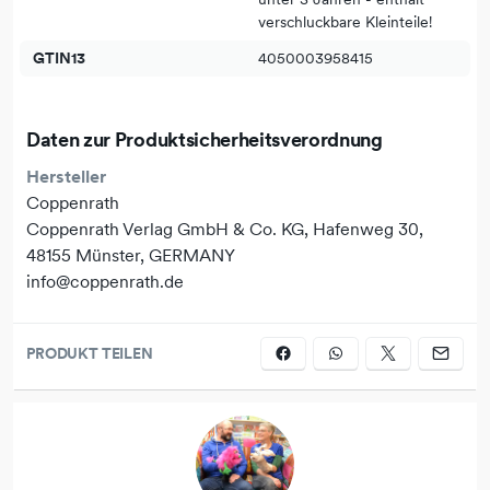
verschluckbare Kleinteile!
GTIN13
4050003958415
Illustrator: Simon, Ute
Daten zur Produktsicherheitsverordnung
Hersteller
Coppenrath
Coppenrath Verlag GmbH & Co. KG, Hafenweg 30,
48155 Münster, GERMANY
info@coppenrath.de
PRODUKT TEILEN