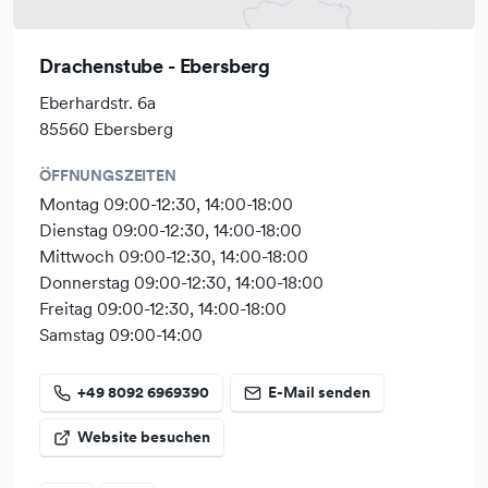
Menschenwürde, Solidarität & Gerechtigkeit, ökologische
Nachhaltigkeit sowie Transparenz und Mitentscheidung
Drachenstube - Ebersberg
fördern. Als Grundlage dienen die 17 Nachhaltigkeitsziele
der vereinten Nationen.
Eberhardstr. 6a
85560 Ebersberg
Und so wie uns der Umgang mit Ihnen wichtig ist, gehen
wir auch als Team respektvoll und offen miteinander um.
ÖFFNUNGSZEITEN
Montag 09:00-12:30, 14:00-18:00
Einen Teil unseres Stromverbrauches gewinnen wir mit
Dienstag 09:00-12:30, 14:00-18:00
einer sogenannten Balkon-PV-Anlage. Den restlichen
Mittwoch 09:00-12:30, 14:00-18:00
Bedarf beziehen wir über den örtlichen Stromproduzenten.
Donnerstag 09:00-12:30, 14:00-18:00
Für unseren Versand benutzen wir vorrangig gebrauchte
Freitag 09:00-12:30, 14:00-18:00
Pakete und Verpackungsmaterialen, um Resssourcen zu
Samstag 09:00-14:00
sparen. Verschickt wird klimaneutral mit "Go Green" von
DHL.
+49 8092 6969390
E-Mail senden
Wir versuchen mit gutem Beispiel voranzugehen und
Website besuchen
kommen vorrangig zu Fuß oder mit dem Fahrrad in das
Geschäft.