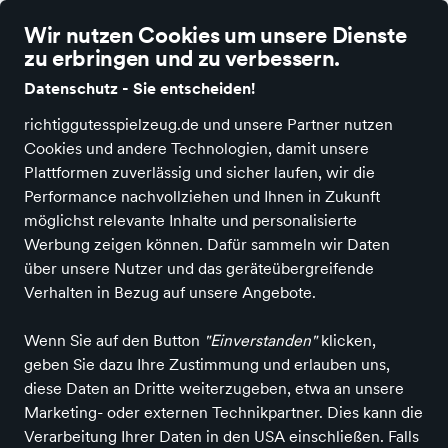
richtig gutes Spielzeug
Wir nutzen Cookies um unsere Dienste
zu erbringen und zu verbessern.
Datenschutz - Sie entscheiden!
richtiggutesspielzeug.de und unsere Partner nutzen
Cookies und andere Technologien, damit unsere
Alle Kategorien
Neuheiten
Angebote
Spielen & Basteln
Spiele
Plattformen zuverlässig und sicher laufen, wir die
Performance nachvollziehen und Ihnen in Zukunft
Spielwaren, Schulbedarf und Ranzenberatung
möglichst relevante Inhalte und personalisierte
Drachenstube - Ebersberg
Werbung zeigen können. Dafür sammeln wir Daten
über unsere Nutzer und das geräteübergreifende
in Ebersberg
Verhalten in Bezug auf unsere Angebote.
Wenn Sie auf den Button
"Einverstanden"
klicken,
Entdecken
Produkte
geben Sie dazu Ihre Zustimmung und erlauben uns,
diese Daten an Dritte weiterzugeben, etwa an unsere
Marketing- oder externen Technikpartner. Dies kann die
Verarbeitung Ihrer Daten in den USA einschließen. Falls