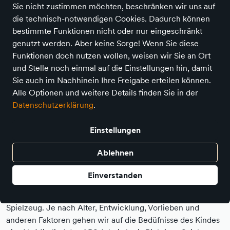
Sie nicht zustimmen möchten, beschränken wir uns auf
die technisch-notwendigen Cookies. Dadurch können
bestimmte Funktionen nicht oder nur eingeschränkt
genutzt werden. Aber keine Sorge! Wenn Sie diese
Funktionen doch nutzen wollen, weisen wir Sie an Ort
und Stelle noch einmal auf die Einstellungen hin, damit
Sie auch im Nachhinein Ihre Freigabe erteilen können.
Alle Optionen und weitere Details finden Sie in der
Datenschutzerklärung
.
Einstellungen
"Spielen ist eine Tätigkeit, die man garnicht
Ablehnen
ernst genug nehmen kann." (Jacques-Yves
Einverstanden
Cousteau)
Jedes Kind ist anders. Daher gibt es nicht das "eine"
Spielzeug. Je nach Alter, Entwicklung, Vorlieben und
anderen Faktoren gehen wir auf die Bedüfnisse des Kindes