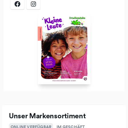
Apropos Fahrrad: Wenn Ihr damit kommen wollt, freut uns
das natürlich sehr. Leider sind die Abstellmöglichkeiten vor
dem Geschäft etwas knapp. Aber die Autoparkplätze vor
unserem Geschäft dürfen auch zum "Parken" von
Fahrrädern benutzt werden.
Und weil uns die Umwelt am Herzen liegt, sind wir die
Ausleihstation des freien Lastenrades.
Neben unserem gut erreichbaren Ladengeschäft in
Ebersberg gibt es natürlich auch die Möglichkeit, online in
unserem Shop zu kaufen.
Unser Markensortiment
ONLINE VERFÜGBAR
IM GESCHÄFT