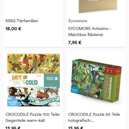
KING Tierfamilien
Sycomore
18,00 €
SYCOMORE Artissimo -
Matchbox Bäckerei
7,95 €
CROCODILE Puzzle 100 Teile:
CROCODILE Puzzle 50 Teile
Gegenteile warm-kalt
holografisch:
Dschungelparadies
13,95 €
13,95 €