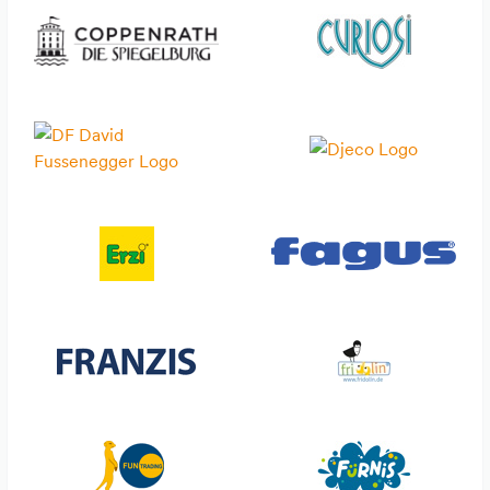
Coppenrath
Great Pretenders
Corvus
Grimm's
Crocodile Creek
Grätz Verlag
Curiosi
Götz
DF David Fussenegger
Haba
Lilliputiens
Hans Raum
Living Puppets
Hape
Lässig
HCM Kinzel
Magilano
Headu
Meffert's Best
Henrys
MegaLight
Hoppstar
Miniprop
Iden
Miss Sparrow
Invento
Mitsubishi
Jellycat
moses
Jumbo
Nic
Kapla
Noï