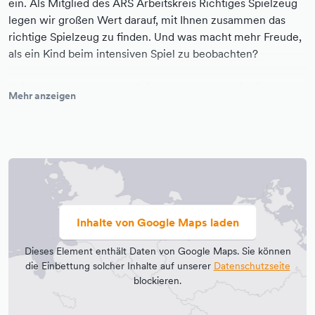
ein. Als Mitglied des ARS Arbeitskreis Richtiges Spielzeug
legen wir großen Wert darauf, mit Ihnen zusammen das
richtige Spielzeug zu finden. Und was macht mehr Freude,
als ein Kind beim intensiven Spiel zu beobachten?
Bei der Auswahl unserer Spielwaren achten wir nicht nur
Mehr anzeigen
auf Qualität und Materialien, sondern auch auf eine
nachhaltige Rohstoffgewinnung und Fertigung der
Spielsachen. Auch die Ästhetik kommt nicht zu kurz.
Dieselben Kriterien setzen wir auch bei der
Kinderbekleidung an. Daher tragen alle Textilien das GOTS-
Zertifikat (= Global Organic Textil Standard). Da uns
Nachhaltigkeit wichtig sind, bieten wir einige Produkte aus
Inhalte von Google Maps laden
Prinzip nicht an.
Dieses Element enthält Daten von Google Maps. Sie können
Seit März 2023 sind wir zusätzlich Mitglied in der
die Einbettung solcher Inhalte auf unserer
Datenschutzseite
Gemeinwohl-Ökonomie und etwas stolz darauf, dass wir
blockieren.
das erste Spielwarengeschäft sind, das sich bilanzieren hat
lassen. In der Gemeinwohl-Bilanz berichten wir, wie wir