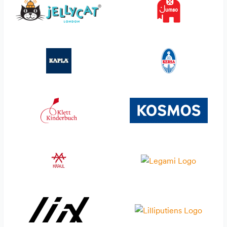
Sjaal met Verhaal
Trendhaus
Small Foot
Triton-X
Smart Games
Ueberreuter Verlag &
Annette Betz
SmartMax
Usborne Verlag
Snails
Verlag Antje Kunstmann
Sophie la girafe
Waboba
Souza
Weible Spiele
Spielstabil
Yatzy
Steiff
Ökonorm