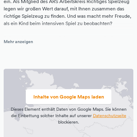
ein. Als Mitglied des ARS Arbeitskreis Richtiges Spielzeug
legen wir großen Wert darauf, mit Ihnen zusammen das
richtige Spielzeug zu finden. Und was macht mehr Freude,
als ein Kind beim intensiven Spiel zu beobachten?
Bei der Auswahl unserer Spielwaren achten wir nicht nur
Mehr anzeigen
auf Qualität und Materialien, sondern auch auf eine
nachhaltige Rohstoffgewinnung und Fertigung der
Spielsachen. Auch die Ästhetik kommt nicht zu kurz.
Dieselben Kriterien setzen wir auch bei der
Kinderbekleidung an. Daher tragen alle Textilien das GOTS-
Zertifikat (= Global Organic Textil Standard). Da uns
Nachhaltigkeit wichtig sind, bieten wir einige Produkte aus
Inhalte von Google Maps laden
Prinzip nicht an.
Dieses Element enthält Daten von Google Maps. Sie können
Seit März 2023 sind wir zusätzlich Mitglied in der
die Einbettung solcher Inhalte auf unserer
Datenschutzseite
Gemeinwohl-Ökonomie und etwas stolz darauf, dass wir
blockieren.
das erste Spielwarengeschäft sind, das sich bilanzieren hat
lassen. In der Gemeinwohl-Bilanz berichten wir, wie wir