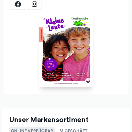
Apropos Fahrrad: Wenn Ihr damit kommen wollt, freut uns
das natürlich sehr. Leider sind die Abstellmöglichkeiten vor
dem Geschäft etwas knapp. Aber die Autoparkplätze vor
unserem Geschäft dürfen auch zum "Parken" von
Fahrrädern benutzt werden.
Und weil uns die Umwelt am Herzen liegt, sind wir die
Ausleihstation des freien Lastenrades.
Neben unserem gut erreichbaren Ladengeschäft in
Ebersberg gibt es natürlich auch die Möglichkeit, online in
unserem Shop zu kaufen.
Unser Markensortiment
ONLINE VERFÜGBAR
IM GESCHÄFT