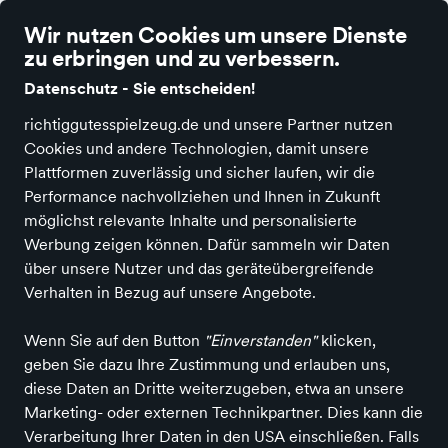
richtig gutes Spielzeug
Wir nutzen Cookies um unsere Dienste
zu erbringen und zu verbessern.
Datenschutz - Sie entscheiden!
richtiggutesspielzeug.de und unsere Partner nutzen
Cookies und andere Technologien, damit unsere
Alle Kategorien
Neuheiten
Angebote
Spielen & Basteln
Spiele
Plattformen zuverlässig und sicher laufen, wir die
Performance nachvollziehen und Ihnen in Zukunft
Spielwaren, Schulbedarf und Ranzenberatung
möglichst relevante Inhalte und personalisierte
Drachenstube - Ebersberg
Werbung zeigen können. Dafür sammeln wir Daten
über unsere Nutzer und das geräteübergreifende
in Ebersberg
Verhalten in Bezug auf unsere Angebote.
Wenn Sie auf den Button
"Einverstanden"
klicken,
Entdecken
Produkte
geben Sie dazu Ihre Zustimmung und erlauben uns,
diese Daten an Dritte weiterzugeben, etwa an unsere
Marketing- oder externen Technikpartner. Dies kann die
Verarbeitung Ihrer Daten in den USA einschließen. Falls