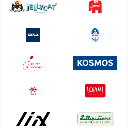
Sjaal met Verhaal
Trendhaus
Small Foot
Triton-X
Smart Games
Ueberreuter Verlag &
Annette Betz
SmartMax
Usborne Verlag
Snails
Verlag Antje Kunstmann
Sophie la girafe
Waboba
Souza
Weible Spiele
Spielstabil
Yatzy
Steiff
Ökonorm