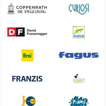
Coppenrath
Great Pretenders
Corvus
Grimm's
Crocodile Creek
Grätz Verlag
Curiosi
Götz
DF David Fussenegger
Haba
Lilliputiens
Hans Raum
Living Puppets
Hape
Lässig
HCM Kinzel
Magilano
Headu
Meffert's Best
Henrys
MegaLight
Hoppstar
Miniprop
Iden
Miss Sparrow
Invento
Mitsubishi
Jellycat
moses
Jumbo
Nic
Kapla
Noï