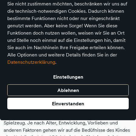
Sie nicht zustimmen möchten, beschränken wir uns auf
die technisch-notwendigen Cookies. Dadurch können
bestimmte Funktionen nicht oder nur eingeschränkt
genutzt werden. Aber keine Sorge! Wenn Sie diese
Funktionen doch nutzen wollen, weisen wir Sie an Ort
und Stelle noch einmal auf die Einstellungen hin, damit
Sie auch im Nachhinein Ihre Freigabe erteilen können.
Alle Optionen und weitere Details finden Sie in der
Datenschutzerklärung
.
Einstellungen
"Spielen ist eine Tätigkeit, die man garnicht
Ablehnen
ernst genug nehmen kann." (Jacques-Yves
Einverstanden
Cousteau)
Jedes Kind ist anders. Daher gibt es nicht das "eine"
Spielzeug. Je nach Alter, Entwicklung, Vorlieben und
anderen Faktoren gehen wir auf die Bedüfnisse des Kindes