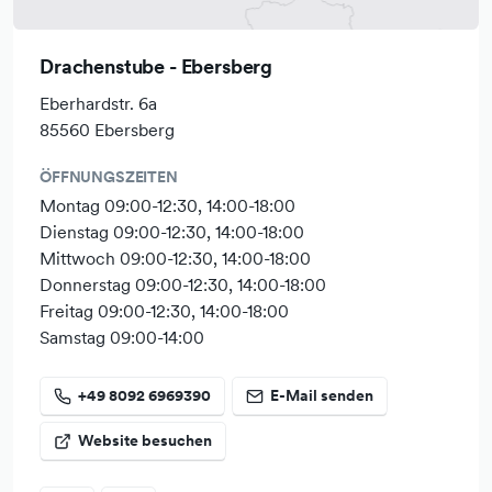
Menschenwürde, Solidarität & Gerechtigkeit, ökologische
Nachhaltigkeit sowie Transparenz und Mitentscheidung
Drachenstube - Ebersberg
fördern. Als Grundlage dienen die 17 Nachhaltigkeitsziele
der vereinten Nationen.
Eberhardstr. 6a
85560 Ebersberg
Und so wie uns der Umgang mit Ihnen wichtig ist, gehen
wir auch als Team respektvoll und offen miteinander um.
ÖFFNUNGSZEITEN
Montag 09:00-12:30, 14:00-18:00
Einen Teil unseres Stromverbrauches gewinnen wir mit
Dienstag 09:00-12:30, 14:00-18:00
einer sogenannten Balkon-PV-Anlage. Den restlichen
Mittwoch 09:00-12:30, 14:00-18:00
Bedarf beziehen wir über den örtlichen Stromproduzenten.
Donnerstag 09:00-12:30, 14:00-18:00
Für unseren Versand benutzen wir vorrangig gebrauchte
Freitag 09:00-12:30, 14:00-18:00
Pakete und Verpackungsmaterialen, um Resssourcen zu
Samstag 09:00-14:00
sparen. Verschickt wird klimaneutral mit "Go Green" von
DHL.
+49 8092 6969390
E-Mail senden
Wir versuchen mit gutem Beispiel voranzugehen und
Website besuchen
kommen vorrangig zu Fuß oder mit dem Fahrrad in das
Geschäft.