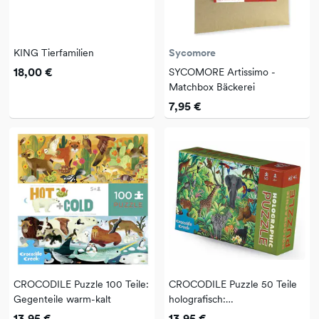
KING Tierfamilien
Sycomore
18,00 €
SYCOMORE Artissimo -
Matchbox Bäckerei
7,95 €
CROCODILE Puzzle 100 Teile:
CROCODILE Puzzle 50 Teile
Gegenteile warm-kalt
holografisch:
Dschungelparadies
13,95 €
13,95 €