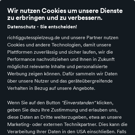
Ø 4.9 Sterne Bewertung auf Idealo
Wir nutzen Cookies um unsere Dienste
zu erbringen und zu verbessern.
Datenschutz - Sie entscheiden!
richtiggutesspielzeug.de und unsere Partner nutzen
Cookies und andere Technologien, damit unsere
Alle Kategorien
Neuheiten
Angebote
Spielen & Basteln
Spiele
Plattformen zuverlässig und sicher laufen, wir die
Performance nachvollziehen und Ihnen in Zukunft
Spielwaren, Schulbedarf und Ranzenberatung
möglichst relevante Inhalte und personalisierte
Drachenstube - Ebersberg
Werbung zeigen können. Dafür sammeln wir Daten
über unsere Nutzer und das geräteübergreifende
in Ebersberg
Verhalten in Bezug auf unsere Angebote.
Wenn Sie auf den Button
"Einverstanden"
klicken,
Entdecken
Produkte
geben Sie dazu Ihre Zustimmung und erlauben uns,
diese Daten an Dritte weiterzugeben, etwa an unsere
Marketing- oder externen Technikpartner. Dies kann die
Verarbeitung Ihrer Daten in den USA einschließen. Falls