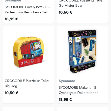
Sycomore
CROCODILE Puzzle 12 Teile:
Go Mister Bear
SYCOMORE Lovely box - S -
10,50 €
Karten zum Besticken - 7a+
16,95 €
CROCODILE Puzzle 12 Teile:
Sycomore
Big Dog
SYCOMORE Make it - S -
10,50 €
Cyanotypie Dekorationen
18,95 €