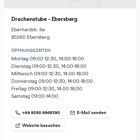
Menschenwürde, Solidarität & Gerechtigkeit, ökologische
Nachhaltigkeit sowie Transparenz und Mitentscheidung
Drachenstube - Ebersberg
fördern. Als Grundlage dienen die 17 Nachhaltigkeitsziele
der vereinten Nationen.
Eberhardstr. 6a
85560 Ebersberg
Und so wie uns der Umgang mit Ihnen wichtig ist, gehen
wir auch als Team respektvoll und offen miteinander um.
ÖFFNUNGSZEITEN
Montag 09:00-12:30, 14:00-18:00
Einen Teil unseres Stromverbrauches gewinnen wir mit
Dienstag 09:00-12:30, 14:00-18:00
einer sogenannten Balkon-PV-Anlage. Den restlichen
Mittwoch 09:00-12:30, 14:00-18:00
Bedarf beziehen wir über den örtlichen Stromproduzenten.
Donnerstag 09:00-12:30, 14:00-18:00
Für unseren Versand benutzen wir vorrangig gebrauchte
Freitag 09:00-12:30, 14:00-18:00
Pakete und Verpackungsmaterialen, um Resssourcen zu
Samstag 09:00-14:00
sparen. Verschickt wird klimaneutral mit "Go Green" von
DHL.
+49 8092 6969390
E-Mail senden
Wir versuchen mit gutem Beispiel voranzugehen und
Website besuchen
kommen vorrangig zu Fuß oder mit dem Fahrrad in das
Geschäft.