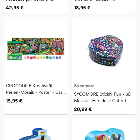
Leuchtplatte
Tänzerinnen - 7a+
42,95 €
18,95 €
CROCODILE Kreativität -
Sycomore
Perlen-Mosaik - Poster - Das
SYCOMORE StickN Fun - 3D
Paradies des Dschungels
15,95 €
Mosaik - Herzdose Coffret
cœur
20,99 €