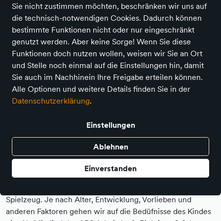
Sie nicht zustimmen möchten, beschränken wir uns auf
die technisch-notwendigen Cookies. Dadurch können
bestimmte Funktionen nicht oder nur eingeschränkt
genutzt werden. Aber keine Sorge! Wenn Sie diese
Funktionen doch nutzen wollen, weisen wir Sie an Ort
und Stelle noch einmal auf die Einstellungen hin, damit
Sie auch im Nachhinein Ihre Freigabe erteilen können.
Alle Optionen und weitere Details finden Sie in der
Datenschutzerklärung
.
Einstellungen
"Spielen ist eine Tätigkeit, die man garnicht
Ablehnen
ernst genug nehmen kann." (Jacques-Yves
Einverstanden
Cousteau)
Jedes Kind ist anders. Daher gibt es nicht das "eine"
Spielzeug. Je nach Alter, Entwicklung, Vorlieben und
anderen Faktoren gehen wir auf die Bedüfnisse des Kindes