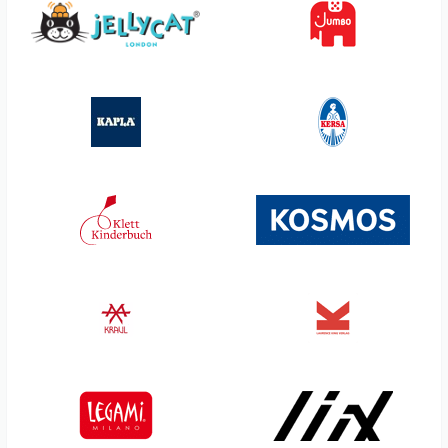
Sigikid
Tranquillo
Sjaal met Verhaal
Trendhaus
Small Foot
Triton-X
Smart Games
Ueberreuter Verlag &
Annette Betz
SmartMax
Usborne Verlag
Snails
Verlag Antje Kunstmann
Sophie la girafe
Waboba
Souza
Weible Spiele
Spielstabil
Yatzy
Steiff
Ökonorm