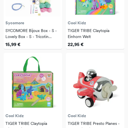
Sycomore
Cool Kidz
SYCOMORE Bijoux Box - S -
TIGER TRIBE Claytopia
Lovely Box - S - Tricotin
Einhorn Welt
Strickliesl
15,99 €
22,95 €
Cool Kidz
Cool Kidz
TIGER TRIBE Claytopia
TIGER TRIBE Presto Planes -