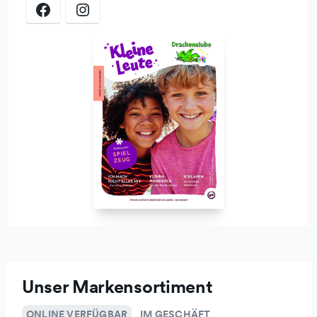
Apropos Fahrrad: Wenn Ihr damit kommen wollt, freut uns
das natürlich sehr. Leider sind die Abstellmöglichkeiten vor
dem Geschäft etwas knapp. Aber die Autoparkplätze vor
unserem Geschäft dürfen auch zum "Parken" von
Fahrrädern benutzt werden.
Und weil uns die Umwelt am Herzen liegt, sind wir die
Ausleihstation des freien Lastenrades.
Neben unserem gut erreichbaren Ladengeschäft in
Ebersberg gibt es natürlich auch die Möglichkeit, online in
unserem Shop zu kaufen.
Unser Markensortiment
ONLINE VERFÜGBAR
IM GESCHÄFT