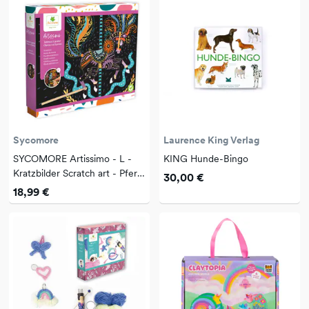
Sycomore
Laurence King Verlag
SYCOMORE Artissimo - L -
KING Hunde-Bingo
Kratzbilder Scratch art - Pferd
30,00 €
und Einhorn
18,99 €