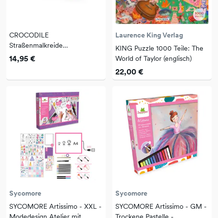
CROCODILE
Laurence King Verlag
Straßenmalkreide
KING Puzzle 1000 Teile: The
Regenbogen
14,95 €
World of Taylor (englisch)
22,00 €
Sycomore
Sycomore
SYCOMORE Artissimo - XXL -
SYCOMORE Artissimo - GM -
Modedesign Atelier mit
Trockene Pastelle -