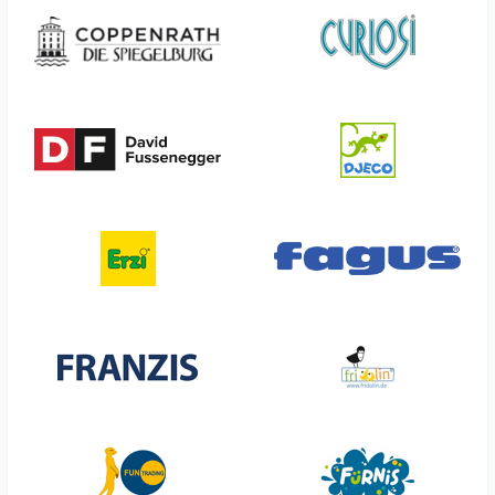
Coppenrath
Great Pretenders
Corvus
Grimm's
Crocodile Creek
Grätz Verlag
Curiosi
Götz
DF David Fussenegger
Haba
Hans Raum
Little L. Conceptstore
Hape
Living Puppets
HCM Kinzel
Lässig
Headu
Magilano
Henrys
Meffert's Best
Hoppstar
MegaLight
Iden
Miniprop
Invento
Miss Sparrow
Jellycat
Mitsubishi
Jumbo
moses
Kapla
Nic
Kersa
Noï