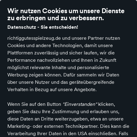
Ø 4.9 Sterne Bewertung auf Idealo
ric
Wir nutzen Cookies um unsere Dienste
zu erbringen und zu verbessern.
Datenschutz - Sie entscheiden!
richtiggutesspielzeug.de und unsere Partner nutzen
Cookies und andere Technologien, damit unsere
Plattformen zuverlässig und sicher laufen, wir die
Alle Kategorien
Performance nachvollziehen und Ihnen in Zukunft
möglichst relevante Inhalte und personalisierte
Werbung zeigen können. Dafür sammeln wir Daten
Spielen & Basteln
über unsere Nutzer und das geräteübergreifende
Verhalten in Bezug auf unsere Angebote.
Alle ansehen
Wenn Sie auf den Button
"Einverstanden"
klicken,
geben Sie dazu Ihre Zustimmung und erlauben uns,
Spiele & Puzzle
diese Daten an Dritte weiterzugeben, etwa an unsere
Marketing- oder externen Technikpartner. Dies kann die
Alle ansehen
Verarbeitung Ihrer Daten in den USA einschließen. Falls