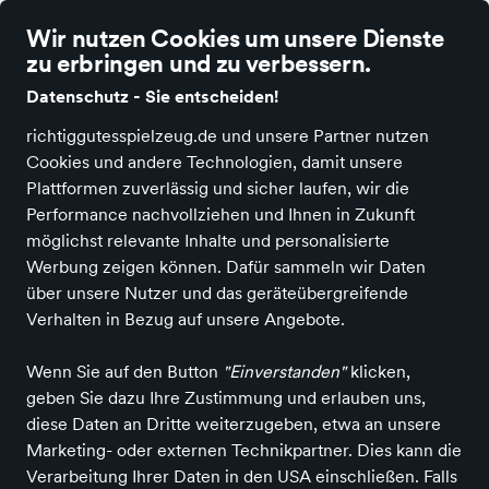
richtig gutes Spielzeug
Wir nutzen Cookies um unsere Dienste
zu erbringen und zu verbessern.
Datenschutz - Sie entscheiden!
richtiggutesspielzeug.de und unsere Partner nutzen
Cookies und andere Technologien, damit unsere
Alle Kategorien
Neuheiten
Angebote
Spielen & Basteln
Spiele
Plattformen zuverlässig und sicher laufen, wir die
Performance nachvollziehen und Ihnen in Zukunft
möglichst relevante Inhalte und personalisierte
Djeco – Kreatives Spielzeug
Werbung zeigen können. Dafür sammeln wir Daten
für kleine Künstler und
über unsere Nutzer und das geräteübergreifende
Entdecker
Verhalten in Bezug auf unsere Angebote.
Wenn Sie auf den Button
"Einverstanden"
klicken,
geben Sie dazu Ihre Zustimmung und erlauben uns,
Alle Produkte
diese Daten an Dritte weiterzugeben, etwa an unsere
Marketing- oder externen Technikpartner. Dies kann die
Verarbeitung Ihrer Daten in den USA einschließen. Falls