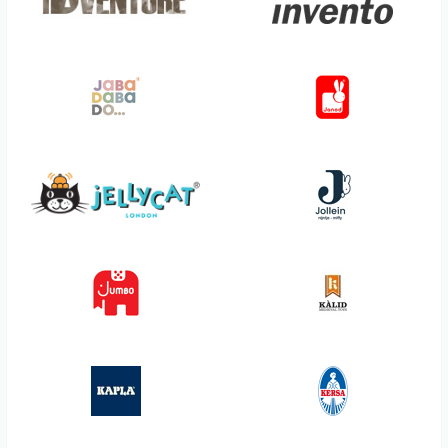
Hust & Claire
Londji
Hutter Trade
Ludattica
i total
Lulubug
iBenow
Lutz Mauder
Iden
Lässig
Idena
Madd Capp
iDventure
Magilano
ImagiNew Playhome
Maileg
inkognito
Maped
Innoperform
Marvin's Magic
Innovagoods
Matchstick Monkey
Intelligente Knete
Mattel
Invento
Mausito
Izy Bottles
Maximo
Jabadabado
Medenka
Janod
media Verlagsgesellschaft
Jellycat
Meffert's Best