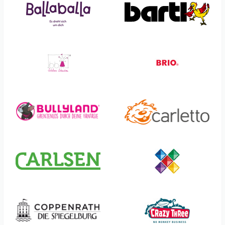
Atelier Fischer
Djeco
Ath Press
Done By Deer
ATM Gaming
DOUDOU et Compagnie
Aurich
Douglas Cuddle Toys
Avenir
Dreams Inc.
Avenue Mandarin
Eberhard Faber
Bababoo and friends
Ecoline
Baby Eye Bilderbücher
Educa
Ballaballa
Efie
Bartl
Eggy´s
BassBass
Egmont Toys
bb Klostermann
eigenART-Anat
Beleduc
eitech
Bell Trade
Elements For Kids
Bertoy
Elliot
Beta Service
Emil