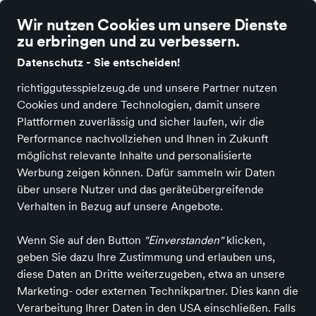
richtig gutes Spielzeug
Wir nutzen Cookies um unsere Dienste
zu erbringen und zu verbessern.
Datenschutz - Sie entscheiden!
richtiggutesspielzeug.de und unsere Partner nutzen
Cookies und andere Technologien, damit unsere
Alle Kategorien
Neuheiten
Angebote
Spielen & Basteln
Spiele
Plattformen zuverlässig und sicher laufen, wir die
Performance nachvollziehen und Ihnen in Zukunft
Spielwaren, Mal- und Bastelartikel
möglichst relevante Inhalte und personalisierte
SPIELschlau -
Werbung zeigen können. Dafür sammeln wir Daten
über unsere Nutzer und das geräteübergreifende
Spielzeugladen Jena
Verhalten in Bezug auf unsere Angebote.
in Jena
Wenn Sie auf den Button
"Einverstanden"
klicken,
geben Sie dazu Ihre Zustimmung und erlauben uns,
diese Daten an Dritte weiterzugeben, etwa an unsere
Entdecken
Produkte
Marketing- oder externen Technikpartner. Dies kann die
Verarbeitung Ihrer Daten in den USA einschließen. Falls