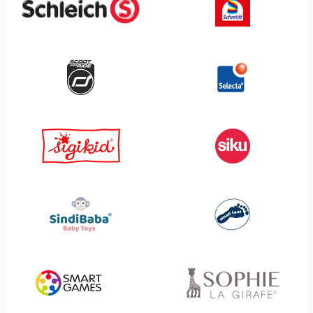
SentoSphere
Welliebellies
Seydel
Wendt & Kühn
Sigikid
Werkhaus
Siku
Widyka
Simba
Winkee
Sina
Wooden City
Sindibaba
Wooderful Life
Small Foot
Wrendale
Smart Games
Wunderle
Solib
WWF
Sonja Plastic
Yoko Design
Sophie la girafe
Zuru