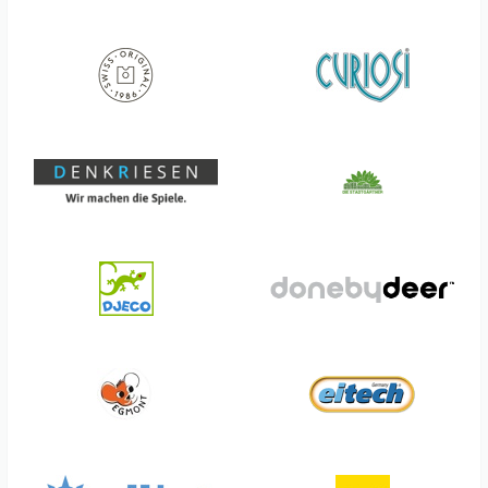
Bieco Spielwaren
Erzi
Big
Fagus
Blossify
Fantasie 4 Kids
Bottlelight
Fensterstern
BrainBox
Filibabba
Brainstorm
Fimo
Brainstream
FlexiQ
Breimeir
Flippy Catch
Brightstarts
Folkmanis
Brio
Franzis
Bullyland
Frechling
Carl Oscar
Fridolin
Carletto
Fun Trading
Carlsen Verlag
Fürnis
Chameleon
Geomag
Charlie Bears
Gerhards
Chic Mic
Gespänsterwald