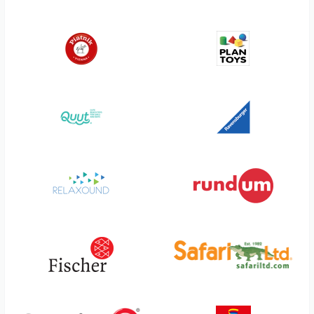
rundum
Topbright
S'Cube
Trendaffe
S. Fischer Verlage
Trendhaus
SABINE Trend
Triton-X
Safari
Trixie Baby
Sam und Julia
Trousselier
Schildkröt Funsports
Trötsch Verlag
Schildkröt Puppen
Ugears
Schleich
Ulysse
Schmidt Spiele
Uni Toys
SchokoSchatz
Usborne Verlag
Scoot & Ride
Vedes
Scout
Verlag für Therapeutische
Medien
Scratch
Vintiun
Sekiguchi
Voggenreiter Verlag
Selecta
Waboba