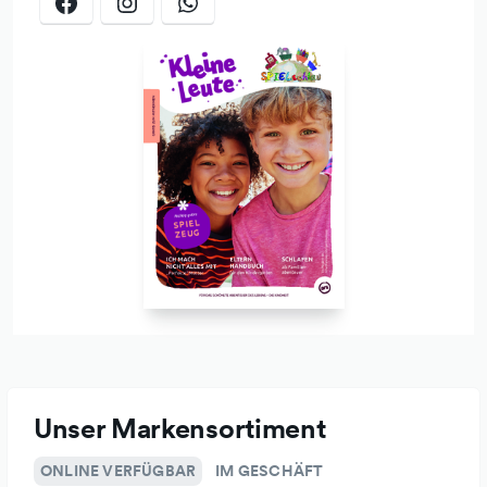
legen wir großen Wert auf nachhaltige Produkte, die
ethischen Standards gerecht werden. Jedes Stück in
unserem Sortiment ist sorgfältig ausgewählt, um einen
Beitrag für eine bessere Zukunft zu leisten.
Mehr als nur Spielzeug
SPIELschlau ist mehr als nur ein Spielzeugladen – es ist ein
Ort des Staunens, des Erlebens und des Teilens von
besonderen Momenten. Hier findest du nicht nur
Spielzeug, sondern auch Geschichten, Emotionen und die
Freude am Entdecken.
Unser Markensortiment
ONLINE VERFÜGBAR
IM GESCHÄFT