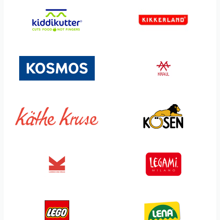
Join Clips
Melodiez
Jojo
Metal Earth
Jollein
MeterMorphosen
Jolly Designs
Miniprop
Juega Conmigo
Mob - Mobility on Board
Jumbo
moses
Junger Spross
Moulin Roty
k:s me
MUÑECAS LLORENS
Kahlert Licht
MVW Wildschütz
Kalid Medieval Toys
Nabbi
Kapla
Namaki
Kersa
Nebulous Stars
Kerzenonkel
Neunmalklug Verlag
KiddiKutter
Nic
Kidsbo
nici
KIDYWOLF
Nines D`Onil