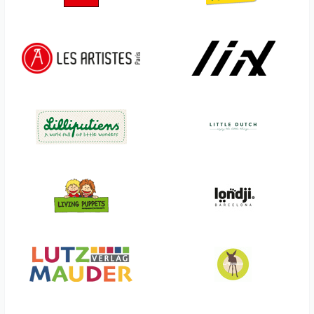
Kikkerland Design
Nürnberger Spielkarten
Verlag
Kinetic Art
Obilo
Kosmos
Olala
Oli & Carol
Souza
Opinel
SPIELschlau
Orangenkinder
Spielstabil
Ostheimer
Spika Spiele
Out of the blue
Spin Master
Pagoda
Stabilo
Paola Reina
Staedtler
Papierdrachen
Steiff
Papo
Sterntaler
Pebaro
Stiftung Weizenkorn
Pegasus Spiele
Stockmar
Petit Boum
Ströppche
Petit Jour
Sunflex