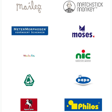
Philos
Sunshine Puzzles
Piatnik
Superblocco
Plan Toys
Sycomore
Playshoes
Talbot torro
Plus-Plus
Tantrix
Pracht
Teddy Hermann
Pustefix
Teddykompaniet
Quut
Tegu
Rabbit & Friends
Teifoc
Rammelaartje
Tender leaf Toys
Rannenberg & Friends
Tenderflame
Ravensburger
Tessloff Verlag
Relaxound
The Cotton Cloud
Remember
Thinkfun
Robotime
TicToys
Rohema
Tonecheer
Roth Zuckertüten
Tonies