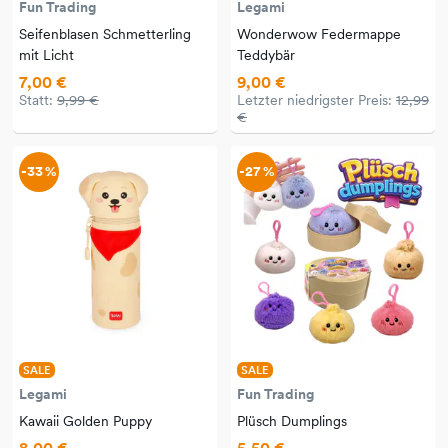
Fun Trading
Legami
Seifenblasen Schmetterling
Wonderwow Federmappe
mit Licht
Teddybär
7,00 €
9,00 €
Statt:
9,99 €
Letzter niedrigster Preis:
12,99
€
-33 %
-27 %
SALE
SALE
Legami
Fun Trading
Kawaii Golden Puppy
Plüsch Dumplings