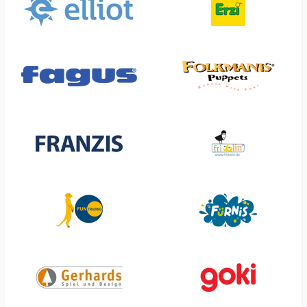
Classic World
Gico
Clementoni
Giotto
Cleverclixx
Global Affairs
Cobble Hill
Goki
Colop
Goliath
Connetix
Graine Créative
Cool Kidz
Great Pretenders
Coppenrath
Green Toys
Corvus
Grimm's
Crayola
Gry & Sif
Günther
Kraul
H.C.A. Collection
Krima & Isa
Haba
Krimi Total
Hanniline
Kruzzel
Hape
Kuenen
Happy Bear
Kylskåpspoesi
Hasbro
Käthe Kruse