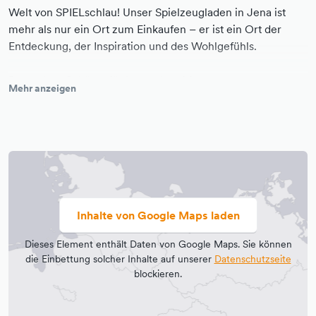
Welt von SPIELschlau! Unser Spielzeugladen in Jena ist
mehr als nur ein Ort zum Einkaufen – er ist ein Ort der
Entdeckung, der Inspiration und des Wohlgefühls.
Besondere Schätze für besondere Momente
Mehr anzeigen
Im SPIELschlau Spielzeugladen findest du sorgfältig
ausgewähltes Spielzeug, das nicht nur Freude bereitet,
sondern auch Momente schafft, die in Erinnerung bleiben.
Jedes Stück in unserem Sortiment ist liebevoll kuratiert und
auf seine Qualität sowie Nachhaltigkeit geprüft.
Für Entwicklung und Kreativität
Inhalte von Google Maps laden
Wir wissen, wie wichtig es ist, Kinder in ihrer Entwicklung
zu fördern. Deshalb legen wir großen Wert darauf,
Dieses Element enthält Daten von Google Maps. Sie können
Spielwaren anzubieten, die nicht nur Spaß machen,
die Einbettung solcher Inhalte auf unserer
Datenschutzseite
sondern auch die Kreativität und Fantasie anregen. Bei uns
blockieren.
findest du Spielzeug, das das Lernen und Entdecken
unterstützt.