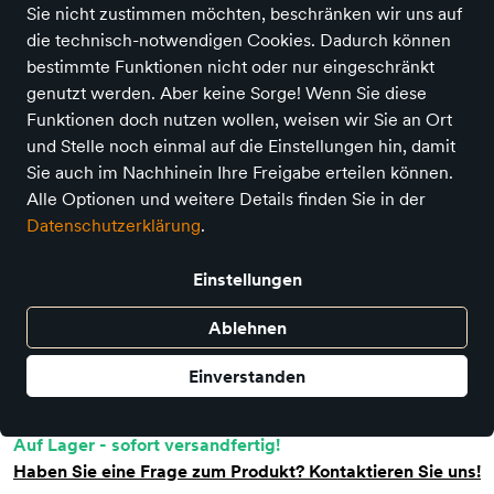
Sie nicht zustimmen möchten, beschränken wir uns auf
die technisch-notwendigen Cookies. Dadurch können
bestimmte Funktionen nicht oder nur eingeschränkt
genutzt werden. Aber keine Sorge! Wenn Sie diese
Connetix 30 Teile
Funktionen doch nutzen wollen, weisen wir Sie an Ort
Preis
49,95 €
inkl. MwSt.,
zzgl. Versandkosten
und Stelle noch einmal auf die Einstellungen hin, damit
Sie auch im Nachhinein Ihre Freigabe erteilen können.
Verkauf durch
Villa Kunterbunt - Aachen
Alle Optionen und weitere Details finden Sie in der
4 Angebote anderer Anbieter
Datenschutzerklärung
.
Einstellungen
Nur noch weniger als 3 Artikel im Geschäft vorhanden.
Ablehnen
In den Warenkorb
Einverstanden
Auf Lager - sofort versandfertig!
Haben Sie eine Frage zum Produkt? Kontaktieren Sie uns!