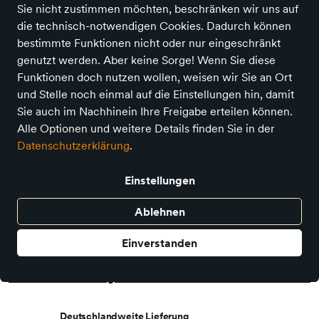
Sie nicht zustimmen möchten, beschränken wir uns auf
die technisch-notwendigen Cookies. Dadurch können
bestimmte Funktionen nicht oder nur eingeschränkt
genutzt werden. Aber keine Sorge! Wenn Sie diese
Legami Stift mit Dekoband - Einhorn
Funktionen doch nutzen wollen, weisen wir Sie an Ort
und Stelle noch einmal auf die Einstellungen hin, damit
Preis
4,95 €
inkl. MwSt.,
zzgl. Versandkosten
Sie auch im Nachhinein Ihre Freigabe erteilen können.
Verkauf durch
Kindertraum - Kleve
Alle Optionen und weitere Details finden Sie in der
Datenschutzerklärung
.
8 Angebote anderer Anbieter
Einstellungen
In den Warenkorb
Ablehnen
Einverstanden
Auf Lager - sofort versandfertig!
Haben Sie eine Frage zum Produkt? Kontaktieren Sie uns!
Deutschlandweite Lieferung