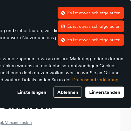
Es ist etwas schiefgelaufen
Es ist etwas schiefgelaufen
Es ist etwas schiefgelaufen
Kontrast
Mein Konto
Wunschliste
Warenkorb
ig und sicher laufen, wir die Performance nachvollziehen
ber unsere Nutzer und das geräteübergreifende Verhalten
 Medien
Marken
Unsere Händler
te weiterzugeben, etwa an unsere Marketing- oder externen
chränken wir uns auf die technisch-notwendigen Cookies.
unktionen doch nutzen wollen, weisen wir Sie an Ort und
d weitere Details finden Sie in der
Datenschutzerklärung
.
Einstellungen
Ablehnen
Einverstanden
8 Giebeldach
gl. Versandkosten