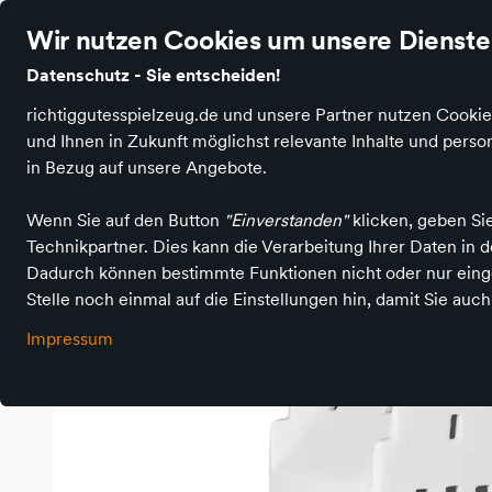
Über 40.000 zufriedene Kundinnen & Kunden
Ø 4.9 Sterne Bew
Wir nutzen Cookies um unsere Dienste 
Datenschutz - Sie entscheiden!
richtiggutesspielzeug.de und unsere Partner nutzen Cookie
und Ihnen in Zukunft möglichst relevante Inhalte und per
Produktkategorien
Spielen & Basteln
Spiele 
in Bezug auf unsere Angebote.
Wenn Sie auf den Button
"Einverstanden"
klicken, geben Si
Technikpartner. Dies kann die Verarbeitung Ihrer Daten in
Richtig Gutes Spielzeug kaufen
Erwachsene
Lichthaus 08 
Dadurch können bestimmte Funktionen nicht oder nur einge
Stelle noch einmal auf die Einstellungen hin, damit Sie auc
Impressum