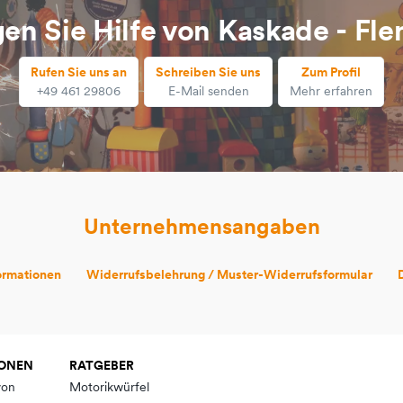
en Sie Hilfe von Kaskade - Fl
Rufen Sie uns an
Schreiben Sie uns
Zum Profil
+49 461 29806
E-Mail senden
Mehr erfahren
Unternehmensangaben
ormationen
Widerrufsbelehrung / Muster-Widerrufsformular
IONEN
RATGEBER
von
Motorikwürfel