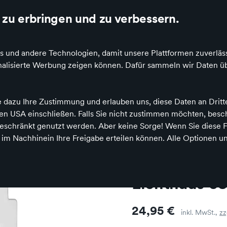
ertung auf Idealo
richtig gutes Spielzeug
zu erbringen und zu verbessern.
s und andere Technologien, damit unsere Plattformen zuverläss
sonalisierte Werbung zeigen können. Dafür sammeln wir Daten ü
& Puzzle
Baby & Kleinkind
Feste & Anlässe
Bücher &
e dazu Ihre Zustimmung und erlauben uns, diese Daten an Drit
 den USA einschließen. Falls Sie nicht zustimmen möchten, bes
Giebeldach
schränkt genutzt werden. Aber keine Sorge! Wenn Sie diese F
h im Nachhinein Ihre Freigabe erteilen können. Alle Optionen un
Lichthaus 0
Preis
24,95 €
inkl. MwSt.,
zz