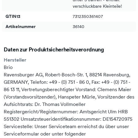
verschluckbare Kleinteile!
GTIN13
7312350361407
Artikelnummer
36140
Hinweise
1x Sonderedition-Motor, 1x Holzwagen.
Daten zur Produktsicherheitsverordnung
Hersteller
Brio
Ravensburger AG, Robert-Bosch-Str. 1, 88214 Ravensburg,
GERMANY, Telefon: +49 - (0) 751 - 86 0, Fax: +49 - (0) 751 -
86 13 11, Vertretungsberechtigter Vorstand: Clemens Maier
(Vorstandsvorsitzender), Hanspeter Mürle, Vorsitzender des
Aufsichtsrats: Dr. Thomas Vollmoeller
Registergericht/Registernummer: Amtsgericht Ulm HRB
551302 Umsatzsteueridentifikationsnummer: DE154720975
Servicestelle: Unser Serviceteam erreichst du über unser
Serviceformular oder unter folgender