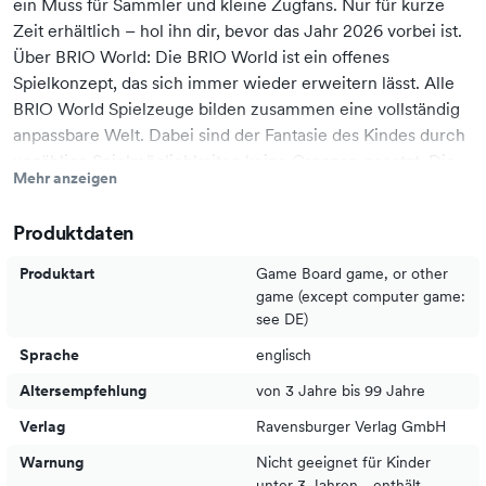
ein Muss für Sammler und kleine Zugfans. Nur für kurze
Zeit erhältlich – hol ihn dir, bevor das Jahr 2026 vorbei ist.
Über BRIO World: Die BRIO World ist ein offenes
Spielkonzept, das sich immer wieder erweitern lässt. Alle
BRIO World Spielzeuge bilden zusammen eine vollständig
anpassbare Welt. Dabei sind der Fantasie des Kindes durch
unzählige Spielmöglichkeiten keine Grenzen gesetzt. Die
Mehr anzeigen
Holz-Dampflok kann kinderleicht in die Eisenbahn-Welt
integriert werden.
Produktdaten
Produktart
Game Board game, or other
36140 Sondereditionszug 2026 enthält 2 Teile: 1x
game (except computer game:
Sondereditionslok aus Holz, 1x Holz-Wagen
see DE)
Sprache
englisch
Altersempfehlung
von 3 Jahre bis 99 Jahre
Verlag
Ravensburger Verlag GmbH
Warnung
Nicht geeignet für Kinder
unter 3 Jahren - enthält