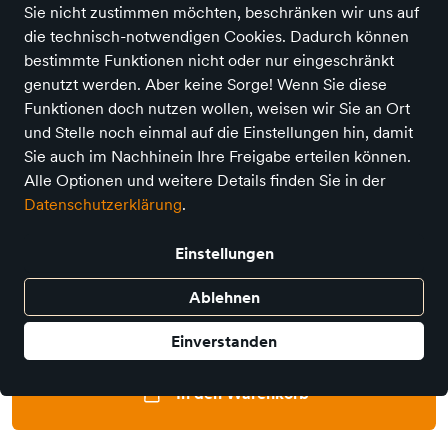
Sie nicht zustimmen möchten, beschränken wir uns auf
die technisch-notwendigen Cookies. Dadurch können
bestimmte Funktionen nicht oder nur eingeschränkt
genutzt werden. Aber keine Sorge! Wenn Sie diese
Funktionen doch nutzen wollen, weisen wir Sie an Ort
und Stelle noch einmal auf die Einstellungen hin, damit
Sie auch im Nachhinein Ihre Freigabe erteilen können.
Alle Optionen und weitere Details finden Sie in der
Special Edition Train (2026)
Datenschutzerklärung
.
Preis
17,99 €
inkl. MwSt.,
zzgl. Versandkosten
Einstellungen
Verkauf durch
Rappelkiste - Trier
Ablehnen
12 Angebote anderer Anbieter
Einverstanden
In den Warenkorb