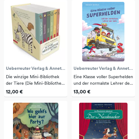
Ueberreuter Verlag & Annette Betz
Ueberreuter Verlag & Annette Betz
Die winzige Mini-Bibliothek
Eine Klasse voller Superhelden
der Tiere (Die Mini-Bibliothek
und der normalste Lehrer der
der Wörter, Bd.)
Welt (Eine Klasse voller
12,00 €
13,00 €
Superhelden, Bd. 1)