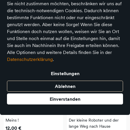
Sie nicht zustimmen möchten, beschränken wir uns auf
die technisch-notwendigen Cookies. Dadurch können
bestimmte Funktionen nicht oder nur eingeschränkt
Suchbegriff
Angebote
genutzt werden. Aber keine Sorge! Wenn Sie diese
Funktionen doch nutzen wollen, weisen wir Sie an Ort
52 Produkte
und Stelle noch einmal auf die Einstellungen hin, damit
Sie auch im Nachhinein Ihre Freigabe erteilen können.
Alle Optionen und weitere Details finden Sie in der
Datenschutzerklärung
.
Einstellungen
Ablehnen
Einverstanden
Ueberreuter Verlag & Annette Betz
Ueberreuter Verlag & Annette Betz
Meins !
Der kleine Roboter und der
lange Weg nach Hause
12,00 €