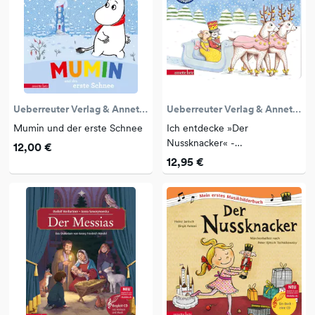
Ueberreuter Verlag & Annette Betz
Ueberreuter Verlag & Annette Betz
Mumin und der erste Schnee
Ich entdecke »Der
Nussknacker« -
12,00 €
Pappbilderbuch mit Sound
12,95 €
(Mein kleines Klangbuc