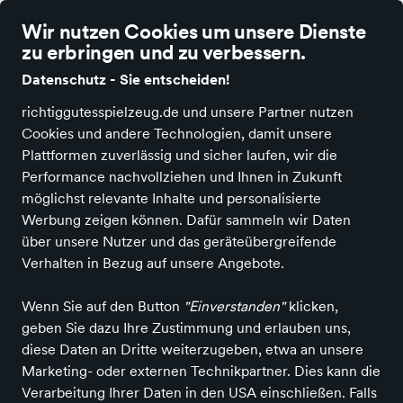
richtig gutes Spielzeug
Wir nutzen Cookies um unsere Dienste
zu erbringen und zu verbessern.
Datenschutz - Sie entscheiden!
richtiggutesspielzeug.de und unsere Partner nutzen
Cookies und andere Technologien, damit unsere
Alle Kategorien
Neuheiten
Angebote
Spielen & Basteln
Spiele
Plattformen zuverlässig und sicher laufen, wir die
Performance nachvollziehen und Ihnen in Zukunft
möglichst relevante Inhalte und personalisierte
Ueberreuter Verlag & Annette
Werbung zeigen können. Dafür sammeln wir Daten
Betz
über unsere Nutzer und das geräteübergreifende
Verhalten in Bezug auf unsere Angebote.
Wenn Sie auf den Button
"Einverstanden"
klicken,
Alle Produkte
geben Sie dazu Ihre Zustimmung und erlauben uns,
diese Daten an Dritte weiterzugeben, etwa an unsere
Marketing- oder externen Technikpartner. Dies kann die
ALLE FILTER
Verarbeitung Ihrer Daten in den USA einschließen. Falls