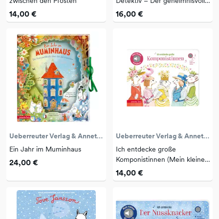
zwischen den Pfosten
Detektiv – Der geheimnisvolle
Fall der Braut (Rory Shy, der
14,00 €
16,00 €
schüchterne Detektiv, Bd. 8)
Ueberreuter Verlag & Annette Betz
Ueberreuter Verlag & Annette Betz
Ein Jahr im Muminhaus
Ich entdecke große
Komponistinnen (Mein kleines
24,00 €
Klangbuch)
14,00 €