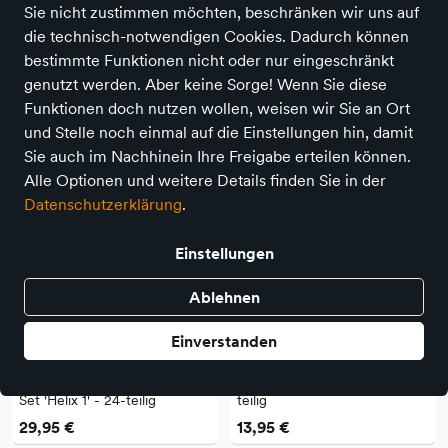
Sie nicht zustimmen möchten, beschränken wir uns auf
Suchbegriff
Angebote
die technisch-notwendigen Cookies. Dadurch können
bestimmte Funktionen nicht oder nur eingeschränkt
genutzt werden. Aber keine Sorge! Wenn Sie diese
9 Produkte
Funktionen doch nutzen wollen, weisen wir Sie an Ort
und Stelle noch einmal auf die Einstellungen hin, damit
Sie auch im Nachhinein Ihre Freigabe erteilen können.
Alle Optionen und weitere Details finden Sie in der
Datenschutzerklärung
.
Einstellungen
Ablehnen
Einverstanden
Yamba
Yamba
Yamba Holzschienen Adapter-
Yamba Adapter-Set 'Bar' - 12-
Set 'Helix 1' - 24-teilig
teilig
29,95 €
13,95 €