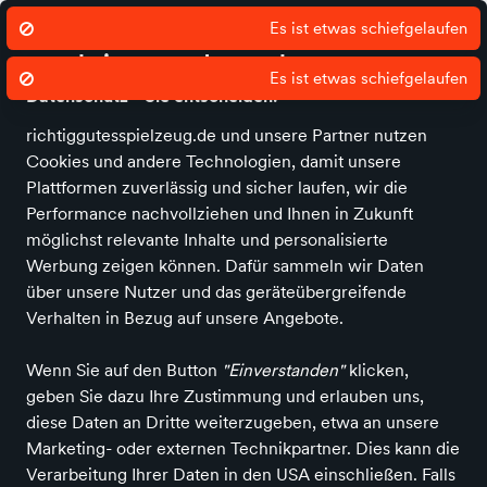
Ø 4.9 Sterne Bewertung auf Idealo
ric
Es ist etwas schiefgelaufen
Wir nutzen Cookies um unsere Dienste
zu erbringen und zu verbessern.
Es ist etwas schiefgelaufen
Datenschutz - Sie entscheiden!
richtiggutesspielzeug.de und unsere Partner nutzen
Cookies und andere Technologien, damit unsere
Alle Kategorien
Neuheiten
Angebote
Spielen & Basteln
Spiele
Plattformen zuverlässig und sicher laufen, wir die
Performance nachvollziehen und Ihnen in Zukunft
möglichst relevante Inhalte und personalisierte
Yamba
Werbung zeigen können. Dafür sammeln wir Daten
über unsere Nutzer und das geräteübergreifende
Verhalten in Bezug auf unsere Angebote.
Alle Produkte
Wenn Sie auf den Button
"Einverstanden"
klicken,
geben Sie dazu Ihre Zustimmung und erlauben uns,
diese Daten an Dritte weiterzugeben, etwa an unsere
ALLE FILTER
Marketing- oder externen Technikpartner. Dies kann die
Verarbeitung Ihrer Daten in den USA einschließen. Falls